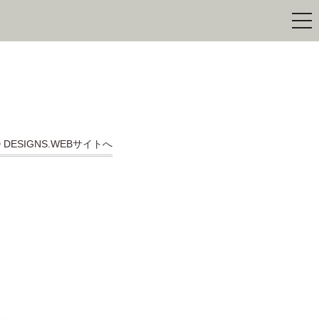
togg
navi
D DESIGNS.WEBサイトへ