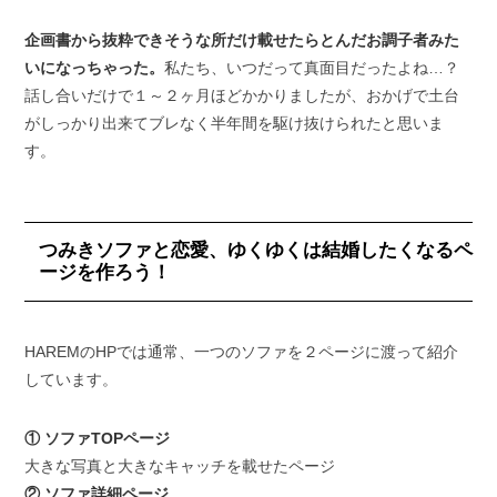
企画書から抜粋できそうな所だけ載せたらとんだお調子者みた
いになっちゃった。
私たち、いつだって真面目だったよね…？
話し合いだけで１～２ヶ月ほどかかりましたが、おかげで土台
がしっかり出来てブレなく半年間を駆け抜けられたと思いま
す。
つみきソファと恋愛、ゆくゆくは結婚したくなるペ
ージを作ろう！
HAREMのHPでは通常、一つのソファを２ページに渡って紹介
しています。
① ソファTOPページ
大きな写真と大きなキャッチを載せたページ
② ソファ詳細ページ