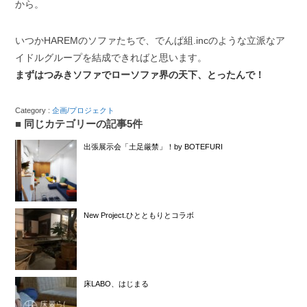
から。
いつかHAREMのソファたちで、でんぱ組.incのような立派なア
イドルグループを結成できればと思います。
まずはつみきソファでローソファ界の天下、とったんで！
Category :
企画/プロジェクト
同じカテゴリーの記事5件
出張展示会「土足厳禁」！by BOTEFURI
New Project.ひとともりとコラボ
床LABO、はじまる