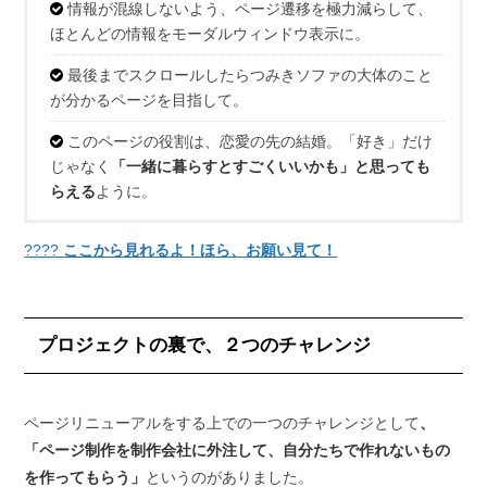
情報が混線しないよう、ページ遷移を極力減らして、
ほとんどの情報をモーダルウィンドウ表示に。
最後までスクロールしたらつみきソファの大体のこと
が分かるページを目指して。
このページの役割は、恋愛の先の結婚。「好き」だけ
じゃなく
「一緒に暮らすとすごくいいかも」と思っても
らえる
ように。
????
ここから見れるよ！ほら、お願い見て！
プロジェクトの裏で、２つのチャレンジ
ページリニューアルをする上での一つのチャレンジとして
、
「ページ制作を制作会社に外注して、自分たちで作れないもの
を作ってもらう」
というのがありました。