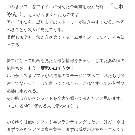
「これ
つみきソファをアイドルに例えた企画書を読んだ時、
やん！」
と刺さりまくったものです。
アイドルなら、成功までのストーリーが描きやすくなる。やる
べきことが次々に見えてくる。
長所も短所も、伝え方次第でチャームポイントになることも知
ってる。
夢中になって動画を見たり最新情報をチェックしてたあの頃の
気持ちを、
もう一度思い出そうや！
いつかつみきソファが武道館のステージに立って「私たちは間
違ってなかった」って言ってくれたら、これですべての苦労や
葛藤は報われる。
その時は赤いペンライトを全力で振って泣きたいと思います。
（この名MC、伝わる人に伝われば…）
ゆくゆくは他のソファも再ブランディングしたい。けど、今は
まずつみきソファに集中集中。まずは成功の道筋を一本立てて