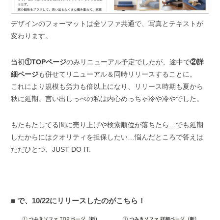
デザインのフォーマットは全ソファ共通で、写真とテキストが
変わります。
当初
①TOPページ
のみリニューアル予定でしたが、途中で
②詳
細ページ
も併せてリニューアル＆同時リリースすることに。
これにより規模も労力も倍以上になり、リリース時期も夏から
秋に延期。言い出しっぺの私は内心めっちゃ冷や冷やでした。
もたもたしてる間に売り上げや検索順位が落ちたら…でも延期
したからにはクオリティを担保したい…悩んだところで答えは
ただひとつ、JUST DO IT.
で、10/22にリリースしたのがこちら！