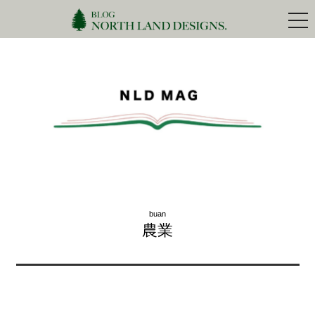
togg
navi
buan
農業